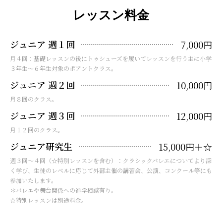
レッスン料金
ジュニア 週１回
7,000円
月４回：基礎レッスンの後にトゥシューズを履いてレッスンを行う主に小学
３年生～６年生対象のポアントクラス。
ジュニア 週２回
10,000円
月８回のクラス。
ジュニア 週３回
12,000円
月１２回のクラス。
ジュニア研究生
15,000円＋☆
週３回～４回（☆特別レッスンを含む）：クラシックバレエについてより深
く学び、生徒のレベルに応じて外部主催の講習会、公演、コンクール等にも
参加いたします。
＊バレエや舞台関係への進学相談有り。
☆特別レッスンは別途料金。