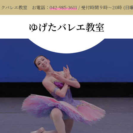
ックバレエ教室 お電話：
042-985-3611
/ 受付時間９時～20時 (日
ゆげたバレエ教室