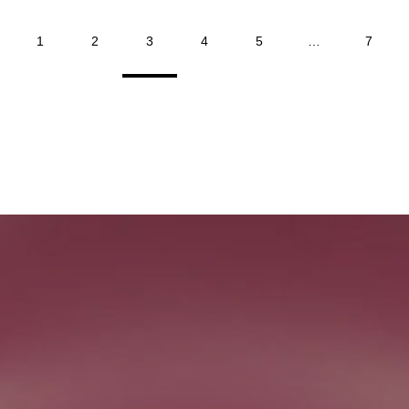
1
2
3
4
5
…
7